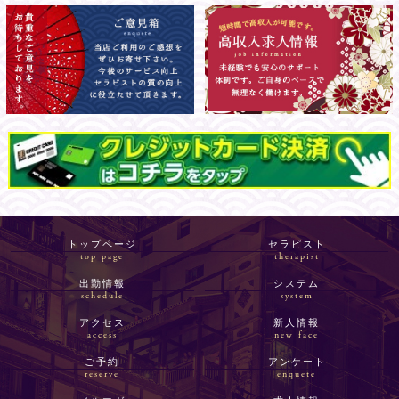
トップページ
セラピスト
top page
therapist
出勤情報
システム
schedule
system
アクセス
新人情報
access
new face
ご予約
アンケート
reserve
enquete