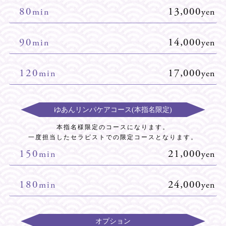
80
13,000
min
yen
90
14,000
min
yen
120
17,000
min
yen
ゆあんリンパケアコース(本指名限定)
本指名様限定のコースになります。
一度担当したセラピストでの限定コースとなります。
150
21,000
min
yen
180
24,000
min
yen
オプション