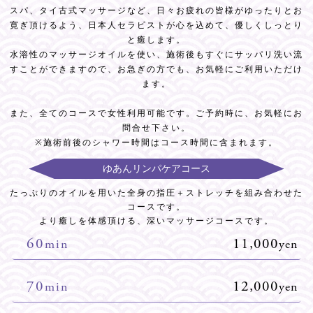
スパ、タイ古式マッサージなど、日々お疲れの皆様がゆったりとお
寛ぎ頂けるよう、日本人セラピストが心を込めて、優しくしっとり
と癒します。
水溶性のマッサージオイルを使い、施術後もすぐにサッパリ洗い流
すことができますので、お急ぎの方でも、お気軽にご利用いただけ
ます。
また、全てのコースで女性利用可能です。ご予約時に、お気軽にお
問合せ下さい。
※施術前後のシャワー時間はコース時間に含まれます。
ゆあんリンパケアコース
たっぷりのオイルを用いた全身の指圧＋ストレッチを組み合わせた
コースです。
より癒しを体感頂ける、深いマッサージコースです。
60
11,000
min
yen
70
12,000
min
yen