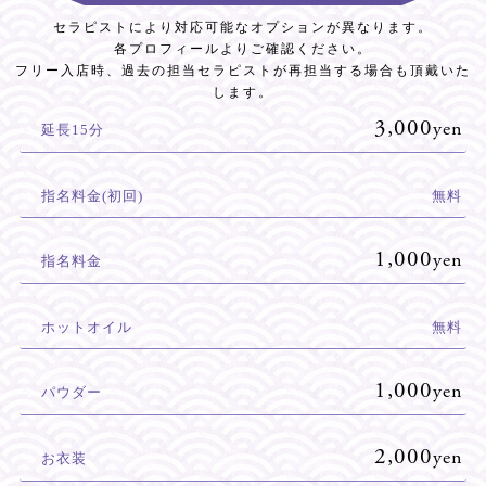
セラピストにより対応可能なオプションが異なります。
各プロフィールよりご確認ください。
フリー入店時、過去の担当セラピストが再担当する場合も頂戴いた
します。
3,000
yen
延長15分
指名料金(初回)
無料
1,000
yen
指名料金
ホットオイル
無料
1,000
yen
パウダー
2,000
yen
お衣装