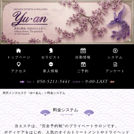
トップページ
セラピスト
出勤情報
システム
アクセス
新人情報
ご予約
アンケート
050-5211-5441
9:00-LAST
所沢メンズエステ「ゆーあん」
料金システム
料金システム
system
当エステは、“完全予約制”のプライベートサロンです。
ボディケアをはじめ、人気のオイルトリートメントやドライヘッド