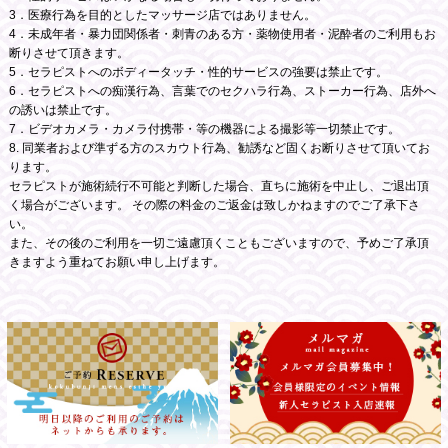
3．医療行為を目的としたマッサージ店ではありません。
4．未成年者・暴力団関係者・刺青のある方・薬物使用者・泥酔者のご利用もお
断りさせて頂きます。
5．セラピストへのボディータッチ・性的サービスの強要は禁止です。
6．セラピストへの痴漢行為、言葉でのセクハラ行為、ストーカー行為、店外へ
の誘いは禁止です。
7．ビデオカメラ・カメラ付携帯・等の機器による撮影等一切禁止です。
8. 同業者および準ずる方のスカウト行為、勧誘など固くお断りさせて頂いてお
ります。
セラピストが施術続行不可能と判断した場合、直ちに施術を中止し、ご退出頂
く場合がございます。 その際の料金のご返金は致しかねますのでご了承下さ
い。
また、その後のご利用を一切ご遠慮頂くこともございますので、予めご了承頂
きますよう重ねてお願い申し上げます。